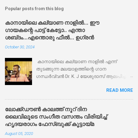
Popular posts from this blog
കാനായിലെ കല്യാണ നാളിൽ... ഈ
ഗായകന്റെ പാട്ട് കേട്ടോ.. എന്താ
ശബ്‌ദം...എന്തൊരു ഫീൽ... ഉഗ്രൻ
October 30, 2024
കാനായിലെ കല്യാണ നാളിൽ എന്ന്
തുടങ്ങുന്ന മലയാളത്തിന്റെ ഗാന
ഗന്ധർവ്വൻ Dr. K. J യേശുദാസ് ആലപിച്ച
അതിമനോഹരമായ ക്രിസ്തീയഭക്തി ഗാനം
READ MORE
ഇതാ രമേശ്‌ പൂച്ചാക്കൽ നല്ല ഫീലോടെ
പാടിയിരിക്കുന്നു... സാധാരണക്കാരനായ ഈ
അനുഗ്രഹീത ഗായകനെ തീർച്ചയായും
ലോക്ക്ഡൗണ്‍ കാലത്ത് നൂറ് ദിന
സപ്പോർട്ട് ചെയ്യണം... ഇതുപോലെ
ലൈവിലൂടെ സംഗീത വസന്തം വിരിയിച്ച്
കഴിവുള്ള ഗായകർ ഉയർന്നു വരട്ടെ... Jaya
ഹൃദയരാഗം ഫേസ്ബുക്ക് കൂട്ടായ്മ
Gopal എന്ന യൂട്യൂബ് ചാനലിൽ അപ്‌ലോഡ്
August 05, 2020
ചെയ്തിരിക്കുന്ന ഈ വീഡിയോ 6